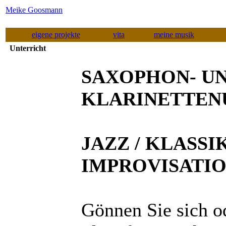
Meike Goosmann
eigene projekte
vita
meine musik
Unterricht
SAXOPHON- U
KLARINETTEN
JAZZ / KLASSI
IMPROVISATI
Gönnen Sie sich o